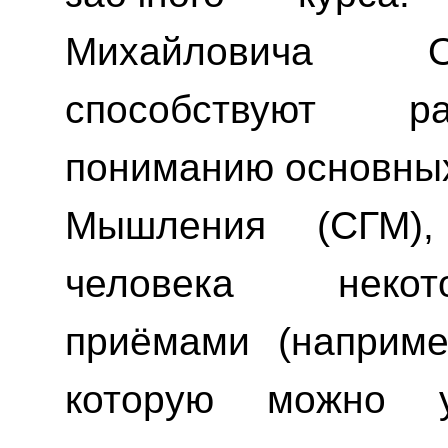
Михайловича О
способствуют р
пониманию основных
Мышления (СГМ)
человека некот
приёмами (наприм
которую можн